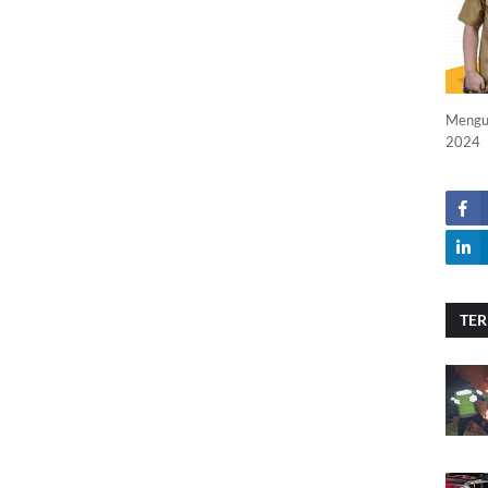
Menguc
2024
TER