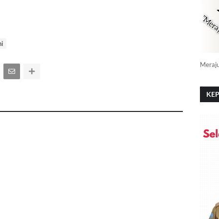
ni
Meraj
KEP
PO