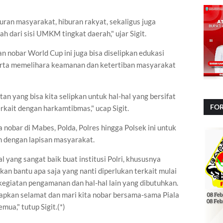
.
uran masyarakat, hiburan rakyat, sekaligus juga
dari sisi UMKM tingkat daerah," ujar Sigit.
n nobar World Cup ini juga bisa diselipkan edukasi
rta memelihara keamanan dan ketertiban masyarakat
tan yang bisa kita selipkan untuk hal-hal yang bersifat
FOR
rkait dengan harkamtibmas," ucap Sigit.
NA
ma nobar di Mabes, Polda, Polres hingga Polsek ini untuk
n dengan lapisan masyarakat.
l yang sangat baik buat institusi Polri, khususnya
kan bantu apa saja yang nanti diperlukan terkait mulai
kegiatan pengamanan dan hal-hal lain yang dibutuhkan.
capkan selamat dan mari kita nobar bersama-sama Piala
mua," tutup Sigit.(*)