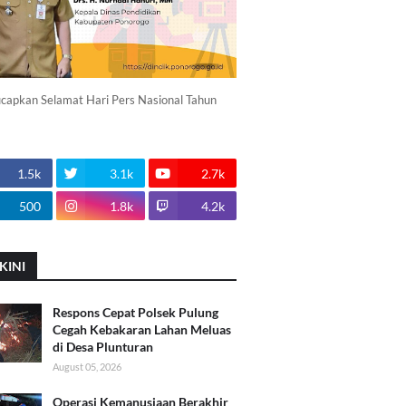
apkan Selamat Hari Pers Nasional Tahun
1.5k
3.1k
2.7k
500
1.8k
4.2k
KINI
Respons Cepat Polsek Pulung
Cegah Kebakaran Lahan Meluas
di Desa Plunturan
August 05, 2026
Operasi Kemanusiaan Berakhir