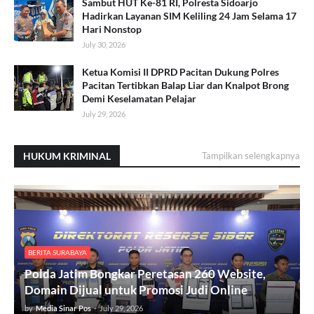
Sambut HUT Ke-81 RI, Polresta Sidoarjo
Hadirkan Layanan SIM Keliling 24 Jam Selama 17
Hari Nonstop
July 30, 2026
Ketua Komisi II DPRD Pacitan Dukung Polres
Pacitan Tertibkan Balap Liar dan Knalpot Brong
Demi Keselamatan Pelajar
July 29, 2026
HUKUM KRIMINAL
Tampilkan selengkapnya
BERITA SURABAYA
Polda Jatim Bongkar Peretasan 260 Website,
Domain Dijual untuk Promosi Judi Online
by
Media Sinar Pos
-
July 29, 2026