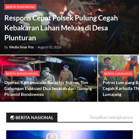
BERITA PONOROGO
Respons Cepat Polsek Pulung Cegah
Kebakaran Lahan Meluas di Desa
Plunturan
by
Media Sinar Pos
-
August 05, 2026
BERITA BONDOWOSO
BERITA LUMAJANG
Operasi Kemanusiaan Berakhir Sukses, Tim
Polres Lumajang B
Gabungan Evakuasi Dua Jenazah dari Gunung
Cegah Karhutla T
Piramid Bondowoso
Lumajang
🌏 BERITA NASIONAL
Tampilkan selengkapnya