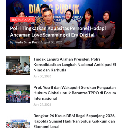
BERITA JAKARTA
Polri Tingkatkan Kapasitas Personel Hadapi
Ancaman Love Scamming di Era Digital
by
Media Sinar Pos
-
August 05, 2026
Tindak Lanjuti Arahan Presiden, Polri
Konsolidasikan Langkah Nasional Antisipasi El
Nino dan Karhutla
July 30, 2026
Prof. Yusril dan Wakapolri Serukan Penguatan
Hukum Global untuk Berantas TPPO di Forum
Internasional
July 29, 2026
Bongkar 96 Kasus BBM Ilegal Sepanjang 2026,
Kapolda Sumsel Hadirkan Solusi Gakkum dan
Ekonomi Legal