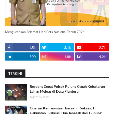
Mengucapkan Selamat Hari Pers Nasional Tahun 2024
1.5k
3.1k
2.7k
500
1.8k
4.2k
TERKINI
Respons Cepat Polsek Pulung Cegah Kebakaran
Lahan Meluas di Desa Plunturan
August 05, 2026
Operasi Kemanusiaan Berakhir Sukses, Tim
Gabungan Evakuasi Dua Jenazah dari Gunung