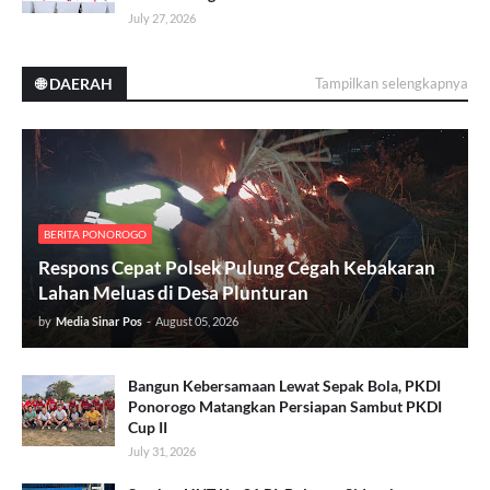
July 27, 2026
🌐 DAERAH
Tampilkan selengkapnya
BERITA PONOROGO
Respons Cepat Polsek Pulung Cegah Kebakaran
Lahan Meluas di Desa Plunturan
by
Media Sinar Pos
-
August 05, 2026
Bangun Kebersamaan Lewat Sepak Bola, PKDI
Ponorogo Matangkan Persiapan Sambut PKDI
Cup II
July 31, 2026