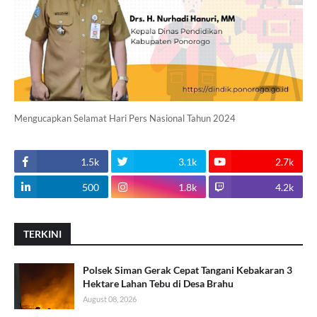
Mengucapkan Selamat Hari Pers Nasional Tahun 2024
1.5k
3.1k
2.7k
500
1.8k
4.2k
TERKINI
Polsek Siman Gerak Cepat Tangani Kebakaran 3
Hektare Lahan Tebu di Desa Brahu
August 08, 2026