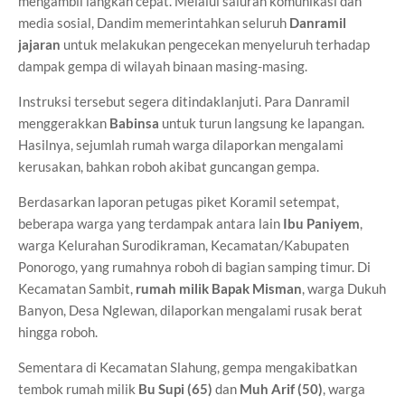
mengambil langkah cepat. Melalui saluran komunikasi dan
media sosial, Dandim memerintahkan seluruh
Danramil
jajaran
untuk melakukan pengecekan menyeluruh terhadap
dampak gempa di wilayah binaan masing-masing.
Instruksi tersebut segera ditindaklanjuti. Para Danramil
menggerakkan
Babinsa
untuk turun langsung ke lapangan.
Hasilnya, sejumlah rumah warga dilaporkan mengalami
kerusakan, bahkan roboh akibat guncangan gempa.
Berdasarkan laporan petugas piket Koramil setempat,
beberapa warga yang terdampak antara lain
Ibu Paniyem
,
warga Kelurahan Surodikraman, Kecamatan/Kabupaten
Ponorogo, yang rumahnya roboh di bagian samping timur. Di
Kecamatan Sambit,
rumah milik Bapak Misman
, warga Dukuh
Banyon, Desa Nglewan, dilaporkan mengalami rusak berat
hingga roboh.
Sementara di Kecamatan Slahung, gempa mengakibatkan
tembok rumah milik
Bu Supi (65)
dan
Muh Arif (50)
, warga