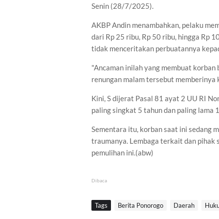
Senin (28/7/2025).
AKBP Andin menambahkan, pelaku meman
dari Rp 25 ribu, Rp 50 ribu, hingga Rp 
tidak menceritakan perbuatannya kepa
"Ancaman inilah yang membuat korban 
renungan malam tersebut memberinya ke
Kini, S dijerat Pasal 81 ayat 2 UU RI 
paling singkat 5 tahun dan paling lama 
Sementara itu, korban saat ini sedang
traumanya. Lembaga terkait dan pihak
pemulihan ini.(abw)
Dibaca
Tags
Berita Ponorogo
Daerah
Huku