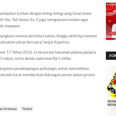
ipulasi korban dengan iming-iming uang tunai mulai
100 ribu. Tak hanya itu, S juga mengancam korban agar
da siapapun.
bungkam selama bertahun-tahun, hingga akhirnya momen
kuatan untuk bersuara,"lanjut Kapolres.
Nomor 17 Tahun 2016. Ia terancam hukuman pidana penjara
FOR
15 tahun, serta denda maksimal Rp 5 miliar.
NA
 menjalani pendampingan psikologis untuk memulihkan
 sekolah turut memberikan dukungan penuh dalam proses
m Kriminal
Terkini