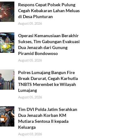
Respons Cepat Polsek Pulung
Cegah Kebakaran Lahan Meluas
di Desa Plunturan
August 05, 2026
Operasi Kemanusiaan Berakhir
Sukses, Tim Gabungan Evakuasi
Dua Jenazah dari Gunung
Piramid Bondowoso
August 05, 2026
Polres Lumajang Bangun Fire
Break Darurat, Cegah Karhutla
TNBTS Merembet ke Wilayah
Lumajang
August 05, 2026
Tim DVI Polda Jatim Serahkan
Dua Jenazah Korban KM
Mutiara Sentosa II kepada
Keluarga
August 03, 2026