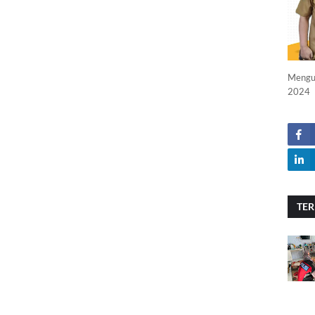
Menguc
2024
TER