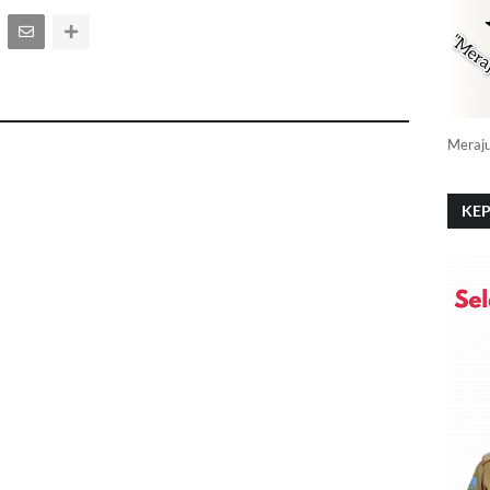
Meraj
KEP
PO