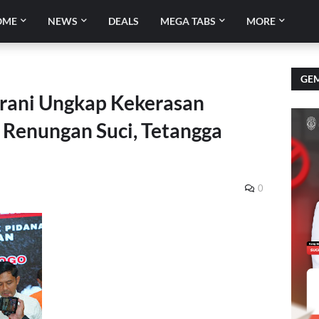
OME
NEWS
DEALS
MEGA TABS
MORE
GEM
erani Ungkap Kekerasan
i Renungan Suci, Tetangga
0