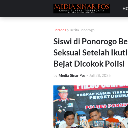
H
Beranda
Berita Ponorogo
Siswi di Ponorogo B
Seksual Setelah Ikut
Bejat Dicokok Polisi
by
Media Sinar Pos
-
Juli 28, 2025