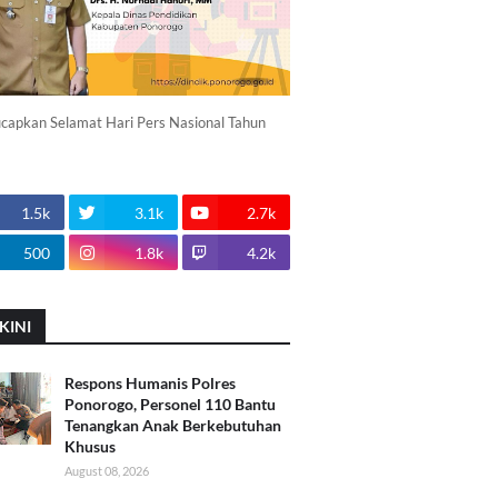
apkan Selamat Hari Pers Nasional Tahun
1.5k
3.1k
2.7k
500
1.8k
4.2k
KINI
Respons Humanis Polres
Ponorogo, Personel 110 Bantu
Tenangkan Anak Berkebutuhan
Khusus
August 08, 2026