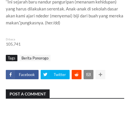
‘’Ini sejarah baru nandur panguripan (menanam kehidupan)
yang harus dilakukan serentak. Anak-anak di sekolah dasar
akan kami ajari ndeder (menyemai) biji dari buah yang mereka
makan.”pungkasnya. (her/dd)
Dibaca
105,741
Tags
Berita Ponorogo
Facebook
Twitter
POST A COMMENT