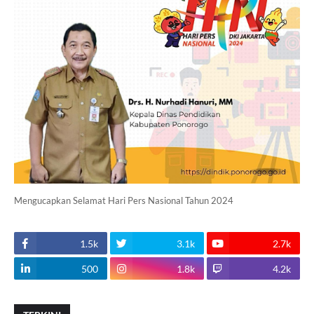
Mengucapkan Selamat Hari Pers Nasional Tahun 2024
1.5k
3.1k
2.7k
500
1.8k
4.2k