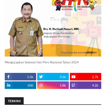
Mengucapkan Selamat Hari Pers Nasional Tahun 2024
1.5k
3.1k
2.7k
500
1.8k
4.2k
TERKINI