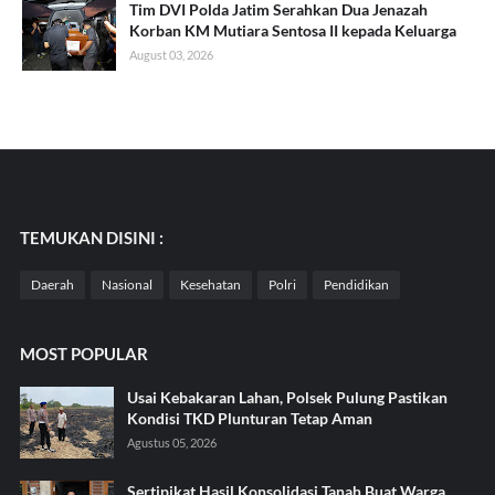
Tim DVI Polda Jatim Serahkan Dua Jenazah
Korban KM Mutiara Sentosa II kepada Keluarga
August 03, 2026
TEMUKAN DISINI :
Daerah
Nasional
Kesehatan
Polri
Pendidikan
MOST POPULAR
Usai Kebakaran Lahan, Polsek Pulung Pastikan
Kondisi TKD Plunturan Tetap Aman
Agustus 05, 2026
Sertipikat Hasil Konsolidasi Tanah Buat Warga