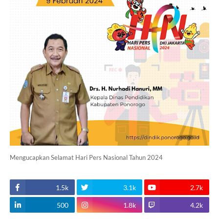
Mengucapkan Selamat Hari Pers Nasional Tahun 2024
1.5k
3.1k
2.7k
500
1.8k
4.2k