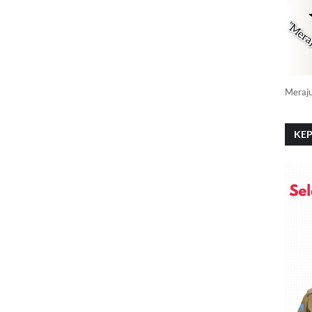
Meraj
KEP
PO