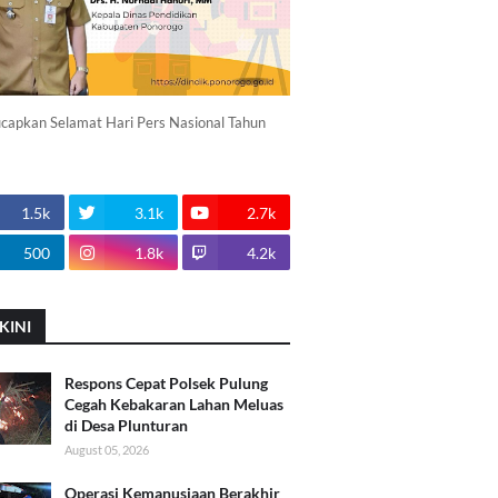
apkan Selamat Hari Pers Nasional Tahun
1.5k
3.1k
2.7k
500
1.8k
4.2k
KINI
Respons Cepat Polsek Pulung
Cegah Kebakaran Lahan Meluas
di Desa Plunturan
August 05, 2026
Operasi Kemanusiaan Berakhir