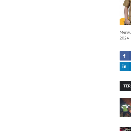
Menguc
2024
TER