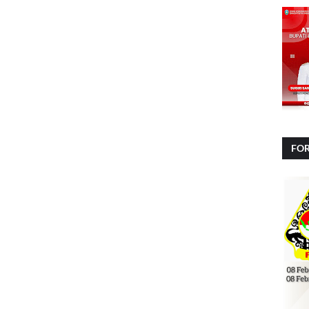
FOR
NA