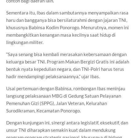
contoh bagi daerah lain.
Sementara itu, Ibas dalam sambutannya menyampaikan rasa
haru dan bangganya bisa bersilaturahmi dengan jajaran TNI,
khususnya Babinsa Kodim Ponorogo. Menurutnya, momen ini
membangkitkan kenangan masa kecilnya saat hidup di
lingkungan militer.
“Saya senang bisa kembali merasakan kebersamaan dengan
keluarga besar TNI. Program Makan Bergizi Gratis ini adalah
bentuk nyata kepedulian negara, dan TNI-Polri harus terus
hadir mendampingi pelaksanaannya,” ujar Ibas.
Usai pertemuan dengan Babinsa, rombongan Ibas meninjau
langsung pelaksanaan MBG di Gedung Satuan Pelayanan
Pemenuhan Gizi (SPPG), Jalan Veteran, Kelurahan
Surodikraman, Kecamatan Ponorogo.
Dengan kunjungan ini, sinergi antara legislatif, eksekutif, dan
unsur TNI diharapkan semakin kuat dalam mendukung
program-program strategis nasional, khususnya di bidang