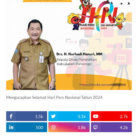
Mengucapkan Selamat Hari Pers Nasional Tahun 2024
1.5k
3.1k
2.7k
500
1.8k
4.2k