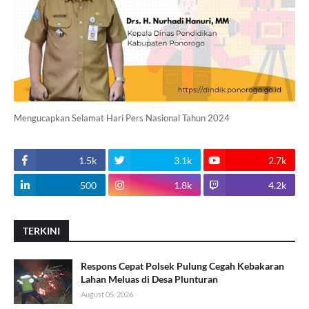
Mengucapkan Selamat Hari Pers Nasional Tahun 2024
1.5k
3.1k
2.7k
500
1.8k
4.2k
TERKINI
Respons Cepat Polsek Pulung Cegah Kebakaran
Lahan Meluas di Desa Plunturan
August 05, 2026