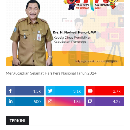
Mengucapkan Selamat Hari Pers Nasional Tahun 2024
1.5k
3.1k
2.7k
500
1.8k
4.2k
TERKINI