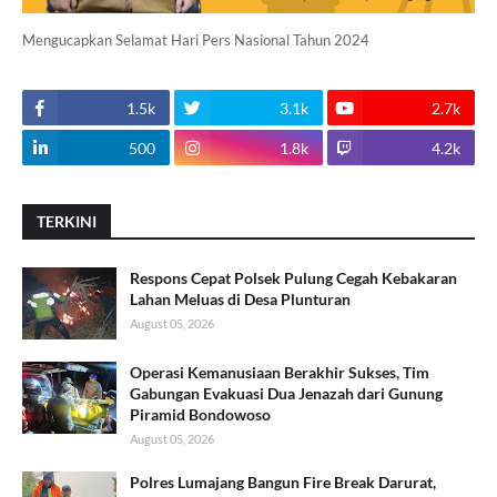
Mengucapkan Selamat Hari Pers Nasional Tahun 2024
1.5k
3.1k
2.7k
500
1.8k
4.2k
TERKINI
Respons Cepat Polsek Pulung Cegah Kebakaran
Lahan Meluas di Desa Plunturan
August 05, 2026
Operasi Kemanusiaan Berakhir Sukses, Tim
Gabungan Evakuasi Dua Jenazah dari Gunung
Piramid Bondowoso
August 05, 2026
Polres Lumajang Bangun Fire Break Darurat,