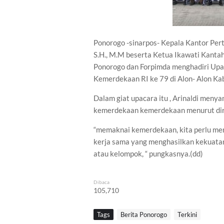
Ponorogo -sinarpos- Kepala Kantor Pert
S.H., M.M beserta Ketua Ikawati Kantah
Ponorogo dan Forpimda menghadiri Upa
Kemerdekaan RI ke 79 di Alon- Alon K
Dalam giat upacara itu , Arinaldi men
kemerdekaan kemerdekaan menurut di
“memaknai kemerdekaan, kita perlu menj
kerja sama yang menghasilkan kekuatan 
atau kelompok, “ pungkasnya.(dd)
Dibaca
105,710
Tags
Berita Ponorogo
Terkini