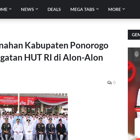
OME
NEWS
DEALS
MEGA TABS
MORE
GEM
anahan Kabupaten Ponorogo
ngatan HUT RI di Alon-Alon
0