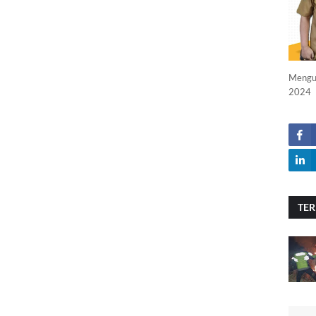
Menguc
2024
TER