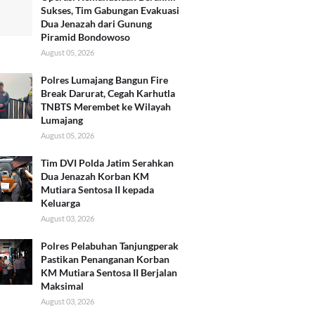
Sukses, Tim Gabungan Evakuasi
Dua Jenazah dari Gunung
Piramid Bondowoso
August 05, 2026
Polres Lumajang Bangun Fire
Break Darurat, Cegah Karhutla
TNBTS Merembet ke Wilayah
Lumajang
August 05, 2026
Tim DVI Polda Jatim Serahkan
Dua Jenazah Korban KM
Mutiara Sentosa II kepada
Keluarga
August 03, 2026
Polres Pelabuhan Tanjungperak
Pastikan Penanganan Korban
KM Mutiara Sentosa II Berjalan
Maksimal
August 03, 2026