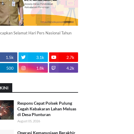
apkan Selamat Hari Pers Nasional Tahun
1.5k
3.1k
2.7k
500
1.8k
4.2k
KINI
Respons Cepat Polsek Pulung
Cegah Kebakaran Lahan Meluas
di Desa Plunturan
August 05, 2026
Operasi Kemanusiaan Berakhir