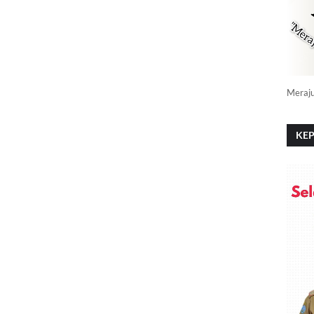
Meraj
KEP
PO