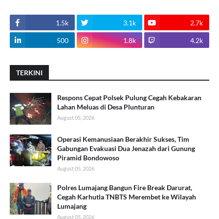
1.5k
3.1k
2.7k
500
1.8k
4.2k
TERKINI
Respons Cepat Polsek Pulung Cegah Kebakaran
Lahan Meluas di Desa Plunturan
August 05, 2026
Operasi Kemanusiaan Berakhir Sukses, Tim
Gabungan Evakuasi Dua Jenazah dari Gunung
Piramid Bondowoso
August 05, 2026
Polres Lumajang Bangun Fire Break Darurat,
Cegah Karhutla TNBTS Merembet ke Wilayah
Lumajang
August 05, 2026