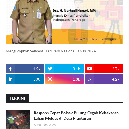
Mengucapkan Selamat Hari Pers Nasional Tahun 2024
1.5k
3.1k
2.7k
500
1.8k
4.2k
TERKINI
Respons Cepat Polsek Pulung Cegah Kebakaran
Lahan Meluas di Desa Plunturan
August 05, 2026