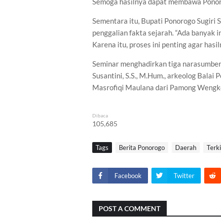
Semoga hasilnya dapat membawa Ponorog
Sementara itu, Bupati Ponorogo Sugiri
penggalian fakta sejarah. “Ada banyak 
Karena itu, proses ini penting agar hasi
Seminar menghadirkan tiga narasumber,
Susantini, S.S., M.Hum., arkeolog Bal
Masrofiqi Maulana dari Pamong Wengke
Dibaca
105,685
Tags
Berita Ponorogo
Daerah
Terki
Facebook
Twitter
POST A COMMENT