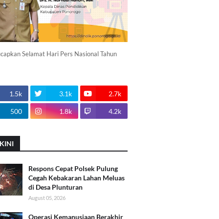
apkan Selamat Hari Pers Nasional Tahun
1.5k
3.1k
2.7k
500
1.8k
4.2k
KINI
Respons Cepat Polsek Pulung
Cegah Kebakaran Lahan Meluas
di Desa Plunturan
August 05, 2026
Operasi Kemanusiaan Berakhir