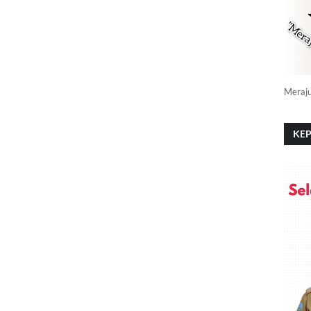
Meraj
KEP
PO