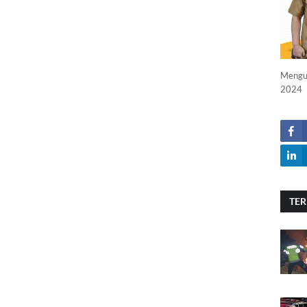
Menguc
2024
TER