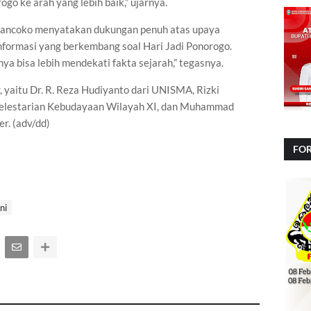
o ke arah yang lebih baik,” ujarnya.
 Sancoko menyatakan dukungan penuh atas upaya
informasi yang berkembang soal Hari Jadi Ponorogo.
lnya bisa lebih mendekati fakta sejarah,” tegasnya.
 yaitu Dr. R. Reza Hudiyanto dari UNISMA, Rizki
ai Pelestarian Kebudayaan Wilayah XI, dan Muhammad
r. (adv/dd)
FOR
NA
ni