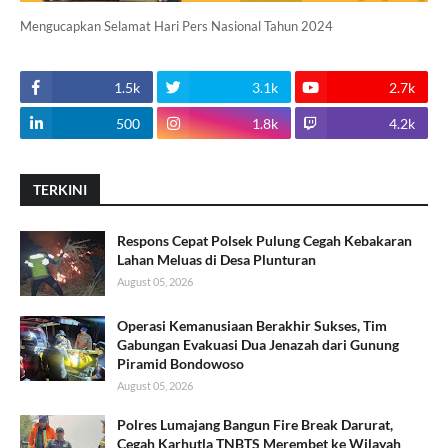
Mengucapkan Selamat Hari Pers Nasional Tahun 2024
1.5k
3.1k
2.7k
500
1.8k
4.2k
TERKINI
Respons Cepat Polsek Pulung Cegah Kebakaran
Lahan Meluas di Desa Plunturan
August 05, 2026
Operasi Kemanusiaan Berakhir Sukses, Tim
Gabungan Evakuasi Dua Jenazah dari Gunung
Piramid Bondowoso
August 05, 2026
Polres Lumajang Bangun Fire Break Darurat,
Cegah Karhutla TNBTS Merembet ke Wilayah