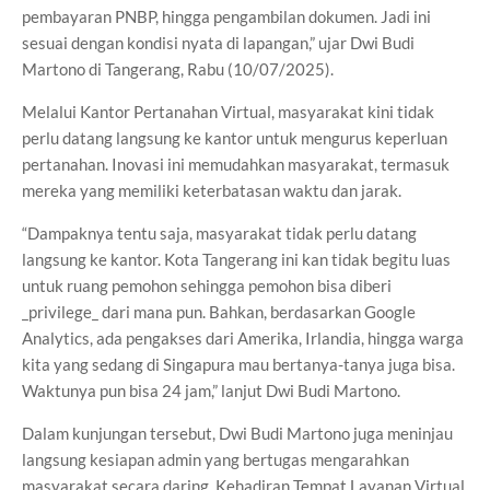
pembayaran PNBP, hingga pengambilan dokumen. Jadi ini
sesuai dengan kondisi nyata di lapangan,” ujar Dwi Budi
Martono di Tangerang, Rabu (10/07/2025).
Melalui Kantor Pertanahan Virtual, masyarakat kini tidak
perlu datang langsung ke kantor untuk mengurus keperluan
pertanahan. Inovasi ini memudahkan masyarakat, termasuk
mereka yang memiliki keterbatasan waktu dan jarak.
“Dampaknya tentu saja, masyarakat tidak perlu datang
langsung ke kantor. Kota Tangerang ini kan tidak begitu luas
untuk ruang pemohon sehingga pemohon bisa diberi
_privilege_ dari mana pun. Bahkan, berdasarkan Google
Analytics, ada pengakses dari Amerika, Irlandia, hingga warga
kita yang sedang di Singapura mau bertanya-tanya juga bisa.
Waktunya pun bisa 24 jam,” lanjut Dwi Budi Martono.
Dalam kunjungan tersebut, Dwi Budi Martono juga meninjau
langsung kesiapan admin yang bertugas mengarahkan
masyarakat secara daring. Kehadiran Tempat Layanan Virtual