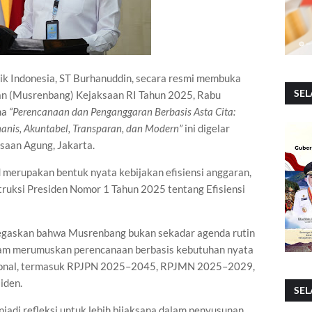
ik Indonesia, ST Burhanuddin, secara resmi membuka
SEL
 (Musrenbang) Kejaksaan RI Tahun 2025, Rabu
ma
“Perencanaan dan Penganggaran Berbasis Asta Cita:
anis, Akuntabel, Transparan, dan Modern”
ini digelar
saan Agung, Jakarta.
merupakan bentuk nyata kebijakan efisiensi anggaran,
truksi Presiden Nomor 1 Tahun 2025 tentang Efisiensi
gaskan bahwa Musrenbang bukan sekadar agenda rutin
alam merumuskan perencanaan berbasis kebutuhan nyata
asional, termasuk RPJPN 2025–2045, RPJMN 2025–2029,
iden.
SEL
jadi refleksi untuk lebih bijaksana dalam penyusunan