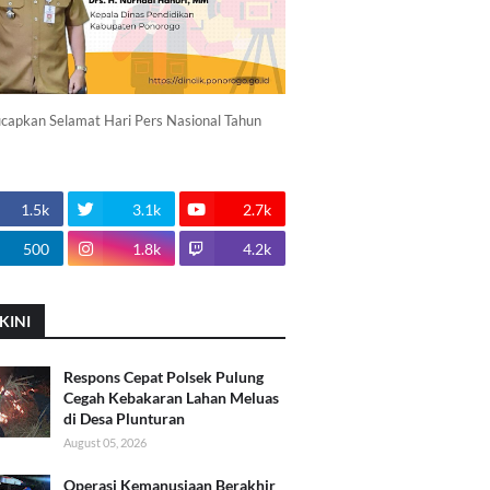
apkan Selamat Hari Pers Nasional Tahun
1.5k
3.1k
2.7k
500
1.8k
4.2k
KINI
Respons Cepat Polsek Pulung
Cegah Kebakaran Lahan Meluas
di Desa Plunturan
August 05, 2026
Operasi Kemanusiaan Berakhir