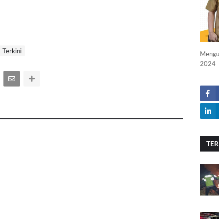
Terkini
Menguc
2024
TER