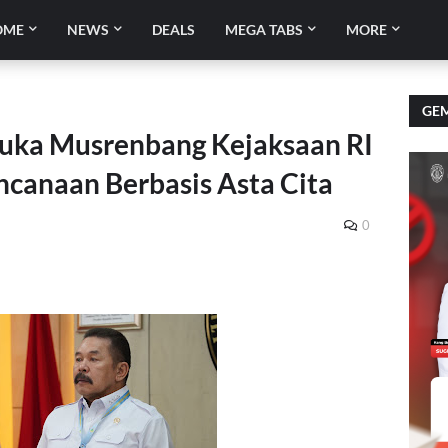
OME
NEWS
DEALS
MEGA TABS
MORE
GEM
Buka Musrenbang Kejaksaan RI
ncanaan Berbasis Asta Cita
0