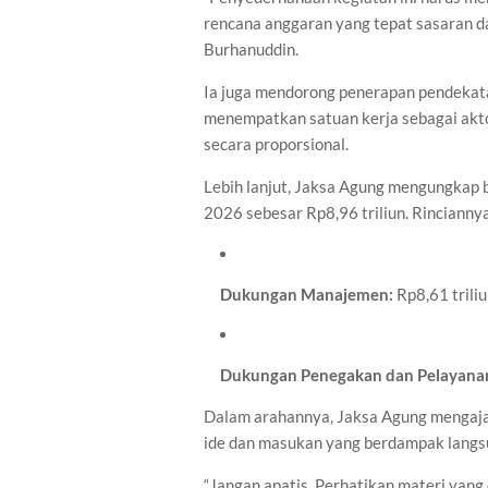
rencana anggaran yang tepat sasaran d
Burhanuddin.
Ia juga mendorong penerapan pendekat
menempatkan satuan kerja sebagai akto
secara proporsional.
Lebih lanjut, Jaksa Agung mengungkap 
2026 sebesar Rp8,96 triliun. Rincianny
Dukungan Manajemen:
Rp8,61 trili
Dukungan Penegakan dan Pelayana
Dalam arahannya, Jaksa Agung mengaja
ide dan masukan yang berdampak langsu
“Jangan apatis. Perhatikan materi yan