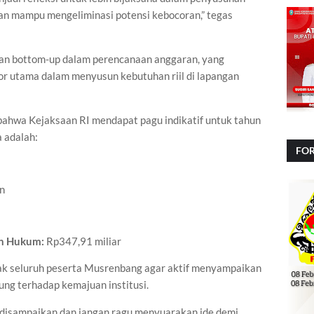
an mampu mengeliminasi potensi kebocoran,” tegas
an bottom-up dalam perencanaan anggaran, yang
r utama dalam menyusun kebutuhan riil di lapangan
bahwa Kejaksaan RI mendapat pagu indikatif untuk tahun
a adalah:
FOR
NA
un
n Hukum:
Rp347,91 miliar
k seluruh peserta Musrenbang agar aktif menyampaikan
ng terhadap kemajuan institusi.
g disampaikan dan jangan ragu menyuarakan ide demi