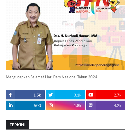
Mengucapkan Selamat Hari Pers Nasional Tahun 2024
1.5k
3.1k
2.7k
500
1.8k
4.2k
TERKINI