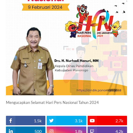
Mengucapkan Selamat Hari Pers Nasional Tahun 2024
1.5k
3.1k
2.7k
500
1.8k
4.2k