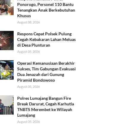
Ponorogo, Personel 110 Bantu
Tenangkan Anak Berkebutuhan
Khusus
August 08, 2026
Respons Cepat Polsek Pulung
Cegah Kebakaran Lahan Meluas
di Desa Plunturan
August 05, 2026
Operasi Kemanusiaan Berakhir
Sukses, Tim Gabungan Evakuasi
Dua Jenazah dari Gunung
Piramid Bondowoso
August 05, 2026
Polres Lumajang Bangun Fire
Break Darurat, Cegah Karhutla
TNBTS Merembet ke Wilayah
Lumajang
August 05, 2026