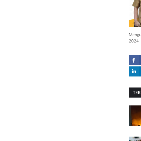
Menguc
2024
TER