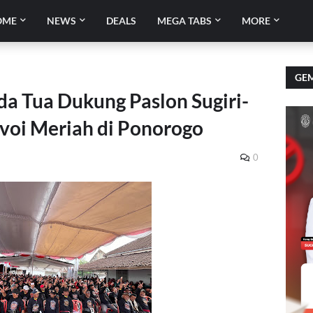
OME
NEWS
DEALS
MEGA TABS
MORE
GEM
da Tua Dukung Paslon Sugiri-
nvoi Meriah di Ponorogo
0