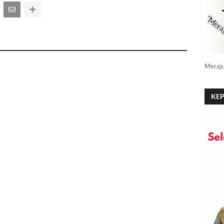
Meraj
KEP
PO