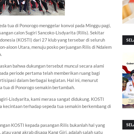
eda tua di Ponorogo menggelar konvoi pada Minggu pagi,
gan calon Sugiri Sancoko-Lisdyarita (Rilis). Sekitar
onesia (KOSTI) dari 27 klub yang tersebar di seluruh
SEL
on-aloon Utara, menuju posko perjuangan Rilis di Ndalem
.
laskan bahwa dukungan tersebut muncul secara alami
 pada periode pertama telah memberikan ruang bagi
tisipasi dalam berbagai kegiatan. Hal ini, menurut
a tua di Ponorogo semakin bertambah.
giri-Lisdyarita, kami merasa sangat didukung. KOSTI
gga kecintaan terhadap sepeda tua semakin berkembang di
SEL
gan KOSTI kepada pasangan Rilis bukanlah hal yang
 atau yang akrab disapa Kang Giri, adalah salah satu