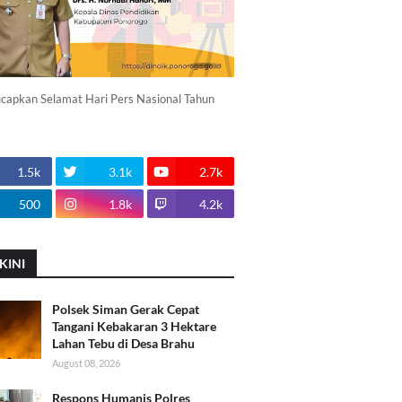
apkan Selamat Hari Pers Nasional Tahun
1.5k
3.1k
2.7k
500
1.8k
4.2k
KINI
Polsek Siman Gerak Cepat
Tangani Kebakaran 3 Hektare
Lahan Tebu di Desa Brahu
August 08, 2026
Respons Humanis Polres