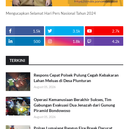
Mengucapkan Selamat Hari Pers Nasional Tahun 2024
1.5k
3.1k
2.7k
500
1.8k
4.2k
TERKINI
Respons Cepat Polsek Pulung Cegah Kebakaran
Lahan Meluas di Desa Plunturan
August 05, 2026
Operasi Kemanusiaan Berakhir Sukses, Tim
Gabungan Evakuasi Dua Jenazah dari Gunung
Piramid Bondowoso
August 05, 2026
Polres Lumajang Bangun Fire Break Darurat,