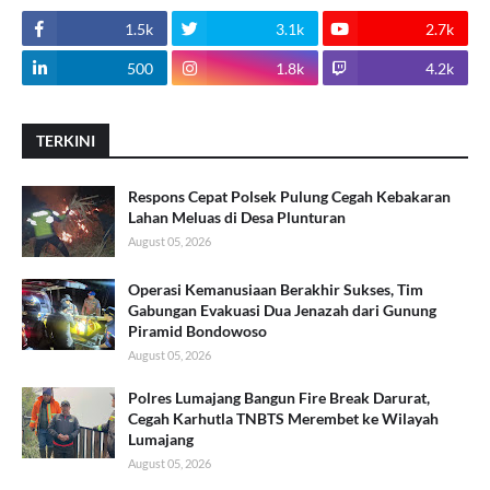
1.5k
3.1k
2.7k
500
1.8k
4.2k
TERKINI
Respons Cepat Polsek Pulung Cegah Kebakaran
Lahan Meluas di Desa Plunturan
August 05, 2026
Operasi Kemanusiaan Berakhir Sukses, Tim
Gabungan Evakuasi Dua Jenazah dari Gunung
Piramid Bondowoso
August 05, 2026
Polres Lumajang Bangun Fire Break Darurat,
Cegah Karhutla TNBTS Merembet ke Wilayah
Lumajang
August 05, 2026