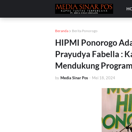
H
Beranda
Berita Ponorogo
HIPMI Ponorogo Ad
Prayudya Fabella : 
Mendukung Program 
by
Media Sinar Pos
-
Mei 18, 2024