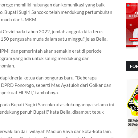
rogo memiliki hubungan dan komunikasi yang baik
. Bupati Sugiri Sancoko telah mendukung pertumbuhan
si muda dan UMKM.
 Covid pada tahun 2022, jumlah anggota kita terus
50 pengusaha muda dalam satu minggu," jelas Bella.
PMI dan pemerintah akan semakin erat di periode
gram yang ada untuk saling mendukung dan
nomian.
FOR
NA
dap kinerja ketua dan pengurus baru. "Beberapa
a DPRD Ponorogo, seperti Mas Ayatuloh dari Golkar dan
emperkuat HIPMI," tambahnya.
pada Bupati Sugiri Sancoko atas dukungannya selama ini.
endukung penuh Bupati," kata Bella, disambut tepuk
rwakilan dari wilayah Madiun Raya dan kota-kota lain,