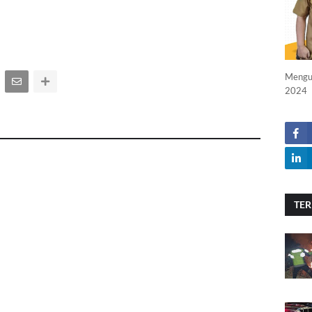
Menguc
2024
TER