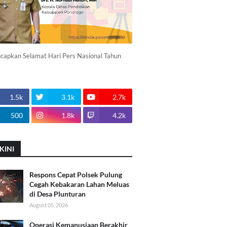
apkan Selamat Hari Pers Nasional Tahun
1.5k
3.1k
2.7k
500
1.8k
4.2k
KINI
Respons Cepat Polsek Pulung
Cegah Kebakaran Lahan Meluas
di Desa Plunturan
August 05, 2026
Operasi Kemanusiaan Berakhir