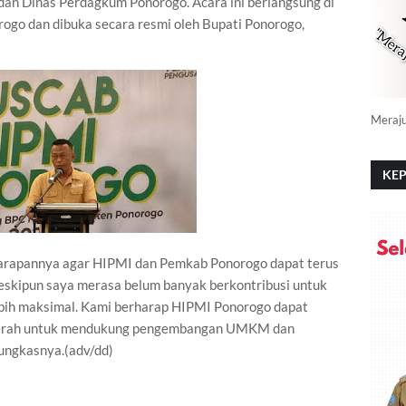
an Dinas Perdagkum Ponorogo. Acara ini berlangsung di
o dan dibuka secara resmi oleh Bupati Ponorogo,
Meraj
KEP
PO
arapannya agar HIPMI dan Pemkab Ponorogo dapat terus
Meskipun saya merasa belum banyak berkontribusi untuk
ebih maksimal. Kami berharap HIPMI Ponorogo dapat
daerah untuk mendukung pengembangan UMKM dan
ungkasnya.(adv/dd)