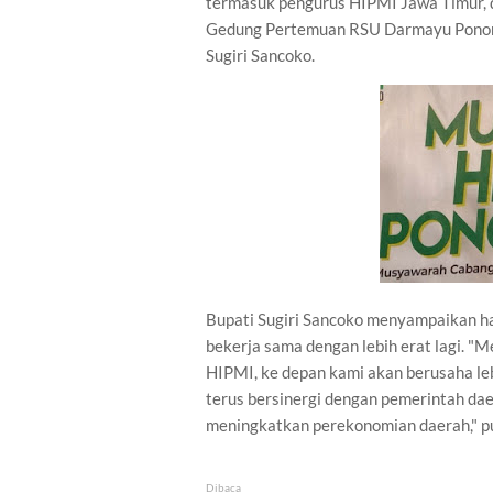
termasuk pengurus HIPMI Jawa Timur, d
Gedung Pertemuan RSU Darmayu Ponorog
Sugiri Sancoko.
Bupati Sugiri Sancoko menyampaikan h
bekerja sama dengan lebih erat lagi. "
HIPMI, ke depan kami akan berusaha l
terus bersinergi dengan pemerintah 
meningkatkan perekonomian daerah," p
Dibaca