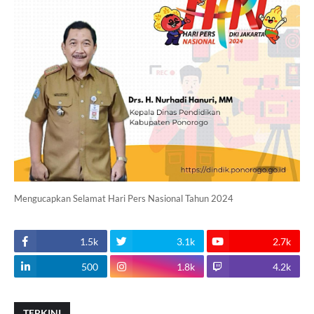
Mengucapkan Selamat Hari Pers Nasional Tahun 2024
1.5k
3.1k
2.7k
500
1.8k
4.2k
TERKINI