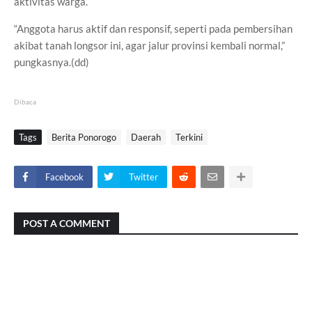
aktivitas warga.
“Anggota harus aktif dan responsif, seperti pada pembersihan
akibat tanah longsor ini, agar jalur provinsi kembali normal,”
pungkasnya.(dd)
Dibaca
Tags
Berita Ponorogo
Daerah
Terkini
Facebook
Twitter
POST A COMMENT